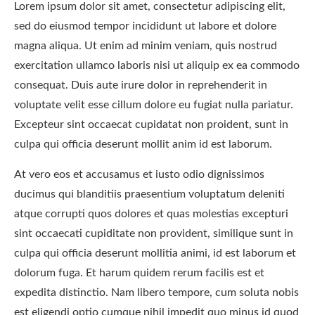
Lorem ipsum dolor sit amet, consectetur adipiscing elit,
sed do eiusmod tempor incididunt ut labore et dolore
magna aliqua. Ut enim ad minim veniam, quis nostrud
exercitation ullamco laboris nisi ut aliquip ex ea commodo
consequat. Duis aute irure dolor in reprehenderit in
voluptate velit esse cillum dolore eu fugiat nulla pariatur.
Excepteur sint occaecat cupidatat non proident, sunt in
culpa qui officia deserunt mollit anim id est laborum.
At vero eos et accusamus et iusto odio dignissimos
ducimus qui blanditiis praesentium voluptatum deleniti
atque corrupti quos dolores et quas molestias excepturi
sint occaecati cupiditate non provident, similique sunt in
culpa qui officia deserunt mollitia animi, id est laborum et
dolorum fuga. Et harum quidem rerum facilis est et
expedita distinctio. Nam libero tempore, cum soluta nobis
est eligendi optio cumque nihil impedit quo minus id quod